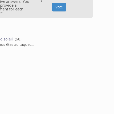
3.
tive answers. You
provide a
ent for each
ce.
d soleil
(60)
ous êtes au taquet...