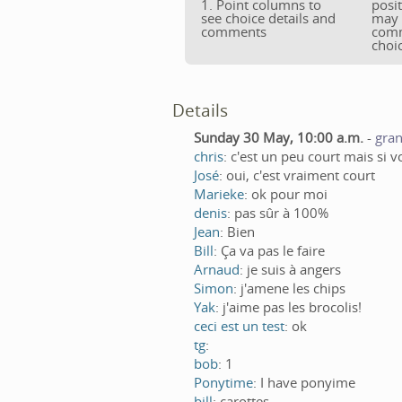
1. Point columns to
posi
see choice details and
may 
comments
comm
choi
Details
Sunday 30 May, 10:00 a.m.
-
gran
chris
: c'est un peu court mais si v
José
: oui, c'est vraiment court
Marieke
: ok pour moi
denis
: pas sûr à 100%
Jean
: Bien
Bill
: Ça va pas le faire
Arnaud
: je suis à angers
Simon
: j'amene les chips
Yak
: j'aime pas les brocolis!
ceci est un test
: ok
tg
:
bob
: 1
Ponytime
: I have ponyime
bill
: carottes