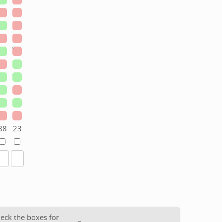
38
23
heck the boxes for