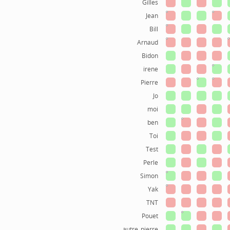
Gilles
Jean
Bill
Arnaud
Bidon
irene
Pierre
Jo
moi
ben
Toi
Test
Perle
Simon
Yak
TNT
Pouet
autre_pierre