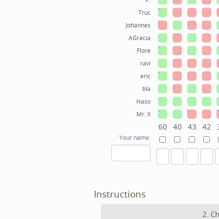
Truc
Johannes
AGracia
Flore
ravi
eric
bla
Haso
Mr. X
60
40
43
42
Your name:
Instructions
2. C