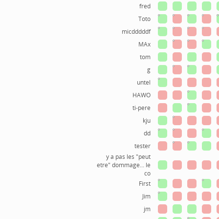
fred
Toto
micdddddf
MAx
tom
g
untel
HAWO
ti-pere
kju
dd
tester
y a pas les "peut
etre" dommage... le
co
First
Jim
jm