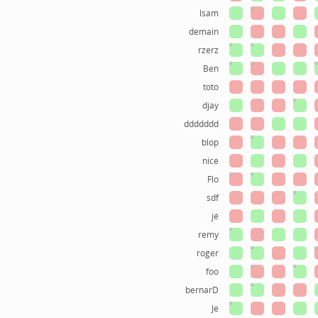
lsam
demain
rzerz
Ben
toto
djay
ddddddd
blop
nice
Flo
sdf
jé
remy
roger
foo
bernarD
Je