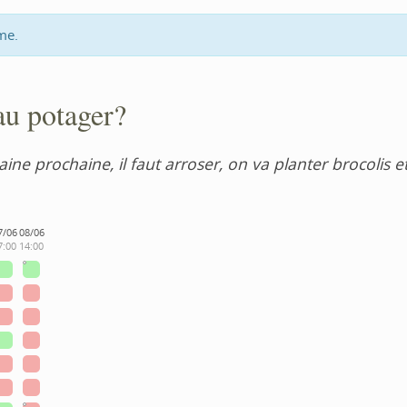
me.
au potager?
maine prochaine, il faut arroser, on va planter brocolis
7/06
08/06
7:00
14:00