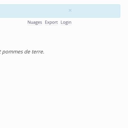
×
Nuages
Export
Login
 et pommes de terre.